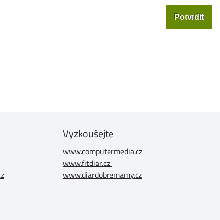
Vyzkoušejte
www.computermedia.cz
www.fitdiar.cz
cz
www.diardobremamy.cz