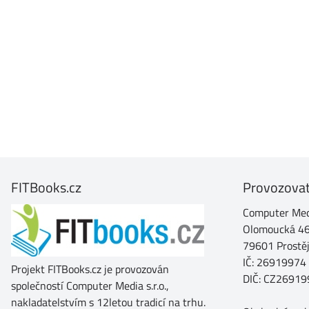
FITBooks.cz
Provozovat
Computer Medi
Olomoucká 4
79601 Prostě
IČ: 26919974
Projekt FITBooks.cz je provozován
DIČ: CZ26919
společností Computer Media s.r.o.,
nakladatelstvím s 12letou tradicí na trhu.