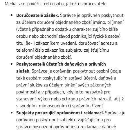
Media s.r.o. pověřit třetí osobu, jakožto zpracovatele.
Doručovatelé zásilek.
Správce je oprávněn poskytnout
za účelem doručení objednaného zboží jméno, příjmení
(včetně případného dodatku charakterizujícího blíže
osobu nebo obchodní závod podnikající fyzické osoby),
titul (je-li zákazníkem uveden), doručovací adresu a
telefonní číslo zákazníka subjektu zajišťujícímu
doručení objednaného zboží.
Poskytovatelé účetních daňových a právních
služeb.
Správce je oprávněn poskytnout osobní údaje
také osobám poskytujícím správci účetní, daňové a
právní služby za účelem plnění svých zákonných
povinností a v případech, kdy je to nezbytné pro
stanovení, výkon nebo ochranu právních nároků, ať již
v soudním, mimosoudním či správním řízení.
Subjekty posuzující oprávněnost reklamací.
Správce je
oprávněn poskytnout subjektu zajišťujícímu pro
správce posouzení oprávněnosti reklamace daňové