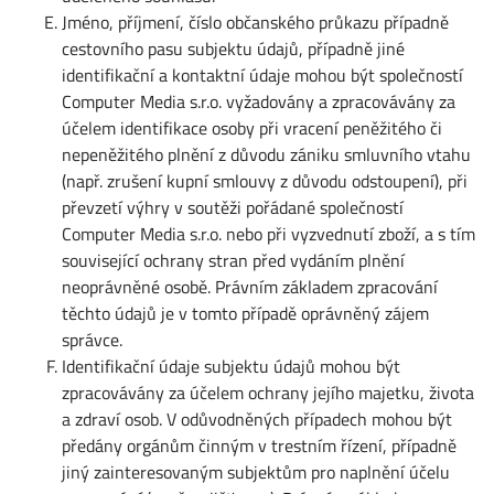
Jméno, příjmení, číslo občanského průkazu případně
cestovního pasu subjektu údajů, případně jiné
identifikační a kontaktní údaje mohou být společností
Computer Media s.r.o. vyžadovány a zpracovávány za
účelem identifikace osoby při vracení peněžitého či
nepeněžitého plnění z důvodu zániku smluvního vtahu
(např. zrušení kupní smlouvy z důvodu odstoupení), při
převzetí výhry v soutěži pořádané společností
Computer Media s.r.o. nebo při vyzvednutí zboží, a s tím
související ochrany stran před vydáním plnění
neoprávněné osobě. Právním základem zpracování
těchto údajů je v tomto případě oprávněný zájem
správce.
Identifikační údaje subjektu údajů mohou být
zpracovávány za účelem ochrany jejího majetku, života
a zdraví osob. V odůvodněných případech mohou být
předány orgánům činným v trestním řízení, případně
jiný zainteresovaným subjektům pro naplnění účelu