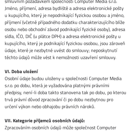
smluvním požadavkem společnosti Computer Media s.r.o.
Jméno, příjmení, adresa bydliště a adresa elektronické pošty
u kupujícího, který je nepodnikající fyzickou osobou a jméno,
příjmení (včetně případného dodatku charakterizujícího blíže
osobu nebo obchodní závod podnikající fyzické osoby), adresa
sídla, IČO, DIČ (u plátce DPH) a adresa elektronické pošty u
kupujícího, který je podnikající fyzickou osobou, jsou zároveň
údaje, které je nezbytné uvést do smlouvy; neposkytnutí
těchto údajů může vést k nemožnosti uzavření smlouvy.
VI. Doba uložení
Osobní údaje budou uloženy u společnosti Computer Media
s.r.o. po dobu, která je vyžadována platnými právními
předpisy, není-li doba takto stanovena tak po dobu, po kterou
trvá právní důvod zpracování či po dobu nezbytnou pro
určení výkon nebo obhajobu právních nároků.
VII. Kategorie příjemců osobních údajů:
Zpracováním osobních údajů může společnost Computer