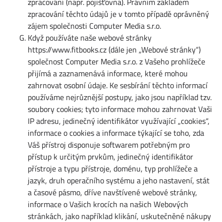
zpracování (např. pojišťovna). Právním základem
zpracování těchto údajů je v tomto případě oprávněný
zájem společnosti Computer Media s.r.o.
Když používáte naše webové stránky
https://www.fitbooks.cz (dále jen „Webové stránky“)
společnost Computer Media s.r.o. z Vašeho prohlížeče
přijímá a zaznamenává informace, které mohou
zahrnovat osobní údaje. Ke sesbírání těchto informací
používáme nejrůznější postupy, jako jsou například tzv.
soubory cookies; tyto informace mohou zahrnovat Vaši
IP adresu, jedinečný identifikátor využívající „cookies“,
informace o cookies a informace týkající se toho, zda
Váš přístroj disponuje softwarem potřebným pro
přístup k určitým prvkům, jedinečný identifikátor
přístroje a typu přístroje, doménu, typ prohlížeče a
jazyk, druh operačního systému a jeho nastavení, stát
a časové pásmo, dříve navštívené webové stránky,
informace o Vašich krocích na našich Webových
stránkách, jako například klikání, uskutečněné nákupy