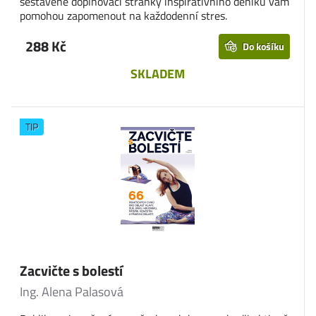
sestavené doplňovací stránky inspirativního deníku vám
pomohou zapomenout na každodenní stres.
288 Kč
Do košíku
SKLADEM
TIP
Zacvičte s bolestí
Ing. Alena Palasová