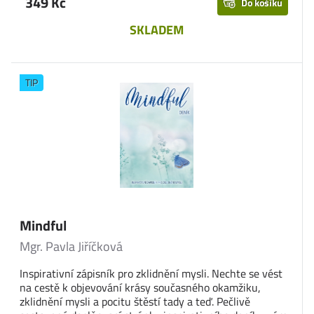
349 Kč
Do košíku
SKLADEM
TIP
Mindful
Mgr. Pavla Jiříčková
Inspirativní zápisník pro zklidnění mysli. Nechte se vést
na cestě k objevování krásy současného okamžiku,
zklidnění mysli a pocitu štěstí tady a teď. Pečlivě