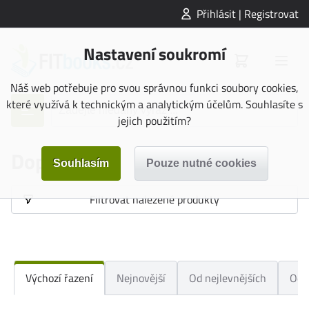
Přihlásit | Registrovat
Nastavení soukromí
Náš web potřebuje pro svou správnou funkci soubory cookies,
které využívá k technickým a analytickým účelům. Souhlasíte s
jejich použitím?
Doporučené
Filtrovat nalezené produkty
Výchozí řazení
Nejnovější
Od nejlevnějších
Od 