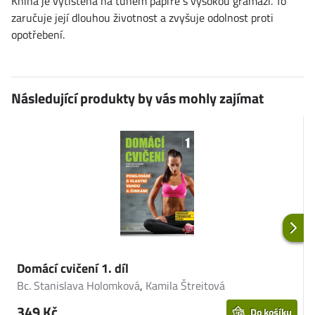
Kniha je vytištěna na tuhém papíře s vysokou gramáží. To
zaručuje její dlouhou životnost a zvyšuje odolnost proti
opotřebení.
Následující produkty by vás mohly zajímat
Domácí cvičení 1. díl
D
Bc. Stanislava Holomková
,
Kamila Štreitová
K
349 Kč
Do košíku