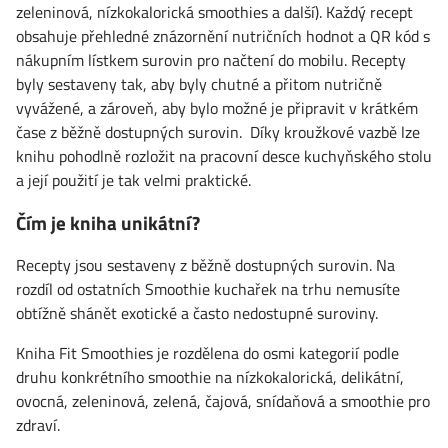
zeleninová, nízkokalorická smoothies a další). Každý recept
obsahuje přehledné znázornění nutričních hodnot a QR kód s
nákupním lístkem surovin pro načtení do mobilu. Recepty
byly sestaveny tak, aby byly chutné a přitom nutričně
vyvážené, a zároveň, aby bylo možné je připravit v krátkém
čase z běžně dostupných surovin. Díky kroužkové vazbě lze
knihu pohodlně rozložit na pracovní desce kuchyňského stolu
a její použití je tak velmi praktické.
Čím je kniha unikátní?
Recepty jsou sestaveny z běžně dostupných surovin. Na
rozdíl od ostatních Smoothie kuchařek na trhu nemusíte
obtížně shánět exotické a často nedostupné suroviny.
Kniha Fit Smoothies je rozdělena do osmi kategorií podle
druhu konkrétního smoothie na nízkokalorická, delikátní,
ovocná, zeleninová, zelená, čajová, snídaňová a smoothie pro
zdraví.