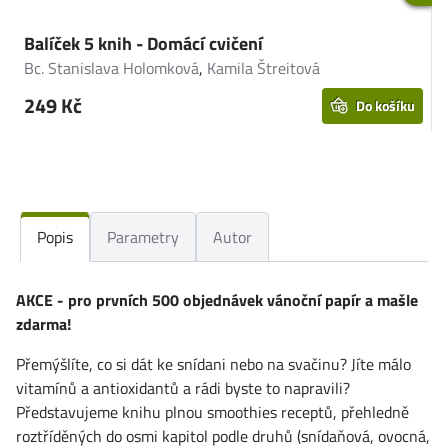
Balíček 5 knih - Domácí cvičení
D
Bc. Stanislava Holomková
,
Kamila Štreitová
K
249 Kč
Do košíku
Popis
Parametry
Autor
AKCE - pro prvních 500 objednávek vánoční papír a mašle
zdarma!
Přemýšlíte, co si dát ke snídani nebo na svačinu? Jíte málo
vitamínů a antioxidantů a rádi byste to napravili?
Představujeme knihu plnou smoothies receptů, přehledně
roztříděných do osmi kapitol podle druhů (snídaňová, ovocná,